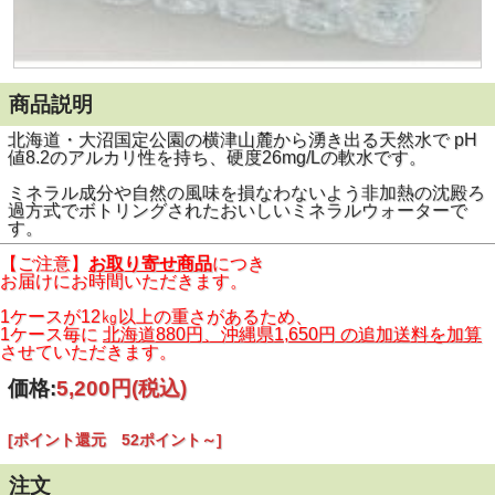
商品説明
北海道・大沼国定公園の横津山麓から湧き出る天然水で pH
値8.2のアルカリ性を持ち、硬度26mg/Lの軟水です。
ミネラル成分や自然の風味を損なわないよう非加熱の沈殿ろ
過方式でボトリングされたおいしいミネラルウォーターで
す。
【ご注意】
お取り寄せ商品
につき
お届けにお時間いただきます。
1ケースが12㎏以上の重さがあるため、
1ケース毎に
北海道880円、沖縄県1,650円 の追加送料を加算
させていただきます。
価格:
5,200円
(税込)
[ポイント還元 52ポイント～]
注文