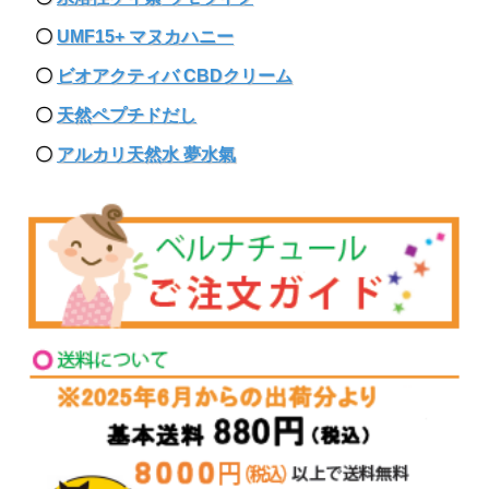
〇
UMF15+ マヌカハニー
〇
ビオアクティバ CBDクリーム
〇
天然ペプチドだし
〇
アルカリ天然水 夢水氣