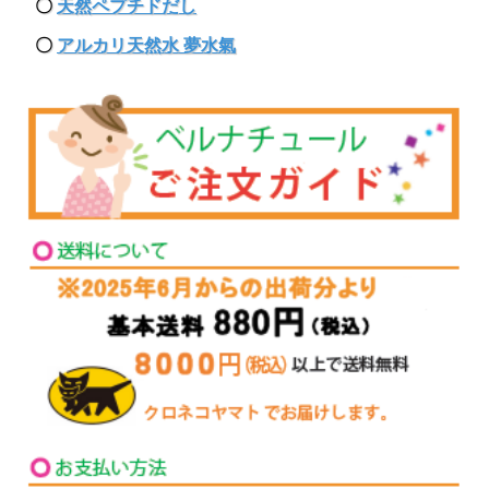
〇
天然ペプチドだし
〇
アルカリ天然水 夢水氣