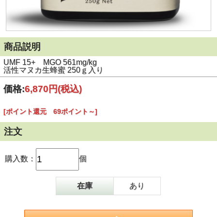
商品説明
UMF 15+ MGO 561mg/kg
活性マヌカ生蜂蜜 250ｇ入り
価格:
6,870円
(税込)
[ポイント還元 69ポイント～]
注文
購入数：
個
在庫
あり